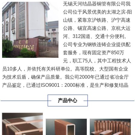
无锡天河结晶器铜管有限公司我
公司位于风景优美的太湖之滨-阳
山镇，紧靠京沪铁路、沪宁高速
公路、锡宜高速公路、京杭大运
河、312国道、交通十分便利。
公司专业为钢铁连铸企业提供配
套服务，现有固定资产850万
元，职工75人，其中工程技术人
员10多人，并依托有关科研单位。高等院校、大型国有企业
为技术后盾，确保产品质量。我公司2000年已通过省冶金厅
产品鉴定，已通过ISO9001：2000标准，是生产和修复结晶
器铜板，结晶器铜管，总成和各种冶金备件的专业公司。
[查
产品中心
看详情]