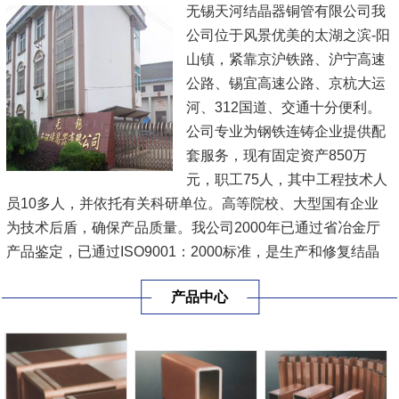
无锡天河结晶器铜管有限公司我
公司位于风景优美的太湖之滨-阳
山镇，紧靠京沪铁路、沪宁高速
公路、锡宜高速公路、京杭大运
河、312国道、交通十分便利。
公司专业为钢铁连铸企业提供配
套服务，现有固定资产850万
元，职工75人，其中工程技术人
员10多人，并依托有关科研单位。高等院校、大型国有企业
为技术后盾，确保产品质量。我公司2000年已通过省冶金厅
产品鉴定，已通过ISO9001：2000标准，是生产和修复结晶
器铜板，结晶器铜管，总成和各种冶金备件的专业公司。
[查
产品中心
看详情]